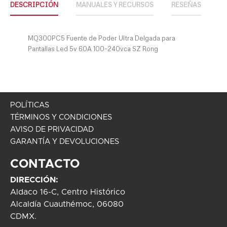
DESCRIPCIÓN
MANUALES Y RECURSOS
RESEÑAS
MQ300PC5 Fuente de Poder Ultra Delgada para
Pantallas Led 5v 60A 100-240vca SZ Rong
POLÍTICAS
TÉRMINOS Y CONDICIONES
AVISO DE PRIVACIDAD
GARANTÍA Y DEVOLUCIONES
CONTACTO
DIRECCIÓN:
Aldaco 16-C, Centro Histórico
Alcaldía Cuauthémoc, 06080
CDMX.