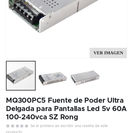
Skip
to
MQ300PC5 Fuente de Poder Ultra
the
Delgada para Pantallas Led 5v 60A
beginning
100-240vca SZ Rong
of
the
Se el primero en escribir una reseña de este
images
producto