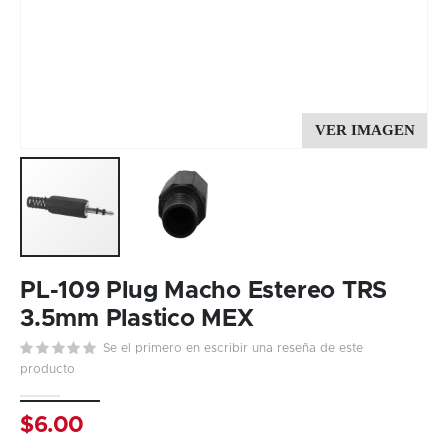
Skip
to
PL-109 Plug Macho Estereo TRS
the
3.5mm Plastico MEX
beginning
Se el primero en escribir una reseña de este
of
producto
the
images
gallery
$6.00