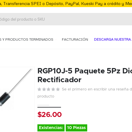
, Transferencia SPEI o Depósito, PayPal, Kueski Pay a crédito y M
S Y PRODUCTOS TERMINADOS
FACTURACIÓN
DESCARGA NUESTRA 
RGP10J-5 Paquete 5Pz Di
Rectificador
Se el primero en escribir una reseña 
producto
$26.00
Existencias:
10 Piezas