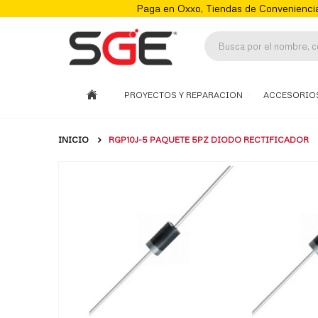
Paga en Oxxo, Tiendas de Conveniencia
PROYECTOS Y REPARACION
ACCESORIO
INICIO
RGP10J-5 PAQUETE 5PZ DIODO RECTIFICADOR
Skip
to
the
end
of
the
images
gallery