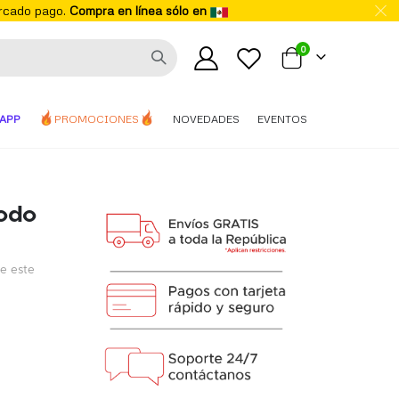
ercado pago.
Compra en línea sólo en
elementos
0
Mi carrito
APP
PROMOCIONES
NOVEDADES
EVENTOS
odo
de este