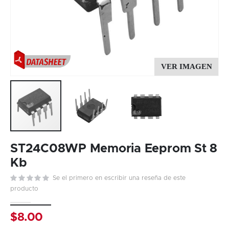
Skip
to
ST24C08WP Memoria Eeprom St 8
the
Kb
beginning
Se el primero en escribir una reseña de este
of
producto
the
images
gallery
$8.00