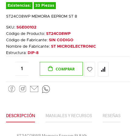
Existencias:
33 Piezas
ST24C08WP MEMORIA EEPROM ST 8
SKU:
SGE00102
Código de Producto:
ST24C08WP
Código de Fabricante:
SIN CODIGO
Nombre de Fabricante:
ST MICROELECTRONIC
Estructura:
DIP-8
COMPRAR
DESCRIPCIÓN
MANUALES Y RECURSOS
RESEÑAS
ST24C08WP Memoria Eeprom St 8 Kb