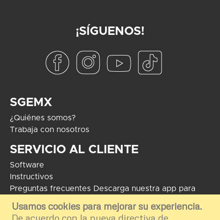
¡SÍGUENOS!
SGEMX
¿Quiénes somos?
Trabaja con nosotros
SERVICIO AL CLIENTE
Software
Instructivos
Preguntas frecuentes
Descarga nuestra app para
Android
Usamos cookies para mejorar su experiencia.
De acuerdo con la nueva directiva de
COPYRIGHT 2024 - Soluciones Globales en Electrónica. El uso de