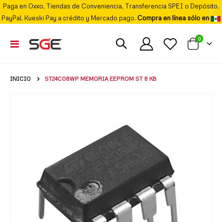
Paga en Oxxo, Tiendas de Conveniencia, Transferencia SPEI o Depósito,
PayPal, Kueski Pay a crédito y Mercado pago.
Compra en línea sólo en
elemento
0
Cambiar
Mi carrito
Nav
INICIO
ST24C08WP MEMORIA EEPROM ST 8 KB
Skip
to
the
end
of
the
images
gallery